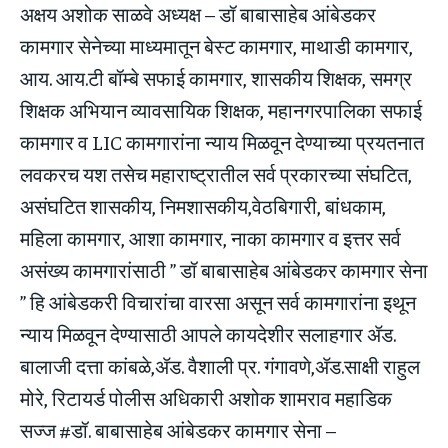
अक्षय अशोक साळवे अध्यक्ष – डॉ बाबासाहेब आंबेडकर
कामगार सेनेच्या माध्यमातून बेस्ट कामगार, माथाडी कामगार,
आय. आय.टी बॉम्बे सफाई कामगार, शासकीय शिक्षक, समग्र
शिक्षक अभियान व्यावसायिक शिक्षक, महानगरपालिका सफाई
कामगार व LIC कामगारांना न्याय मिळवून देण्याच्या प्रयतनात
लवकरच यश तसेच महाराष्ट्रातील सर्व प्रकारच्या संघटित,
असंघटित शासकीय, निमशासकीय,वेठबिगारी, बांधकाम,
महिला कामगार, आशा कामगार, नाका कामगार व इत्तर सर्व
असंख्य कामगारांसाठी ” डॉ बाबासाहेब आंबेडकर कामगार सेना
” हि आंबेडकरी विचारांचा वारसा असून सर्व कामगारांना इथून
न्याय मिळवून देण्यासाठी आपले कायदेशीर सलाहगार ॲड.
बालाजी दत्ता कांबळे,ॲड. वैशाली प्र. गंगावणे,ॲड.साक्षी राहुल
मोरे, रिटायर्ड पोलीस अधिकारी अशोक शामराव महाडिक
सज्ज #डॉ. बाबासाहेब आंबेडकर कामगार सेना –