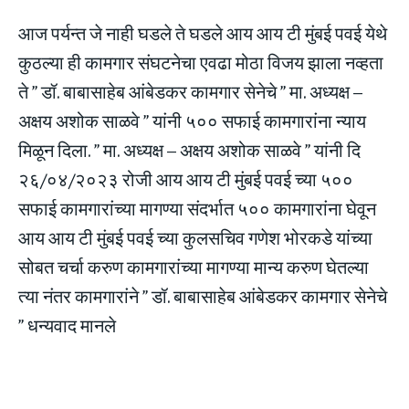
TECH
TECH
BRAND POST
BRAND POST
STORIES
STORIES
LIFE STYLE
LIFE STYLE
आज पर्यन्त जे नाही घडले ते घडले आय आय टी मुंबई पवई येथे
EDUCATION
EDUCATION
कुठल्या ही कामगार संघटनेचा एवढा मोठा विजय झाला नव्हता
BUSINESS
BUSINESS
ते ” डॉ. बाबासाहेब आंबेडकर कामगार सेनेचे ” मा. अध्यक्ष –
अक्षय अशोक साळवे ” यांनी ५०० सफाई कामगारांना न्याय
LIFESTYLE
LIFESTYLE
मिळून दिला. ” मा. अध्यक्ष – अक्षय अशोक साळवे ” यांनी दि
BRAND POST
BRAND POST
२६/०४/२०२३ रोजी आय आय टी मुंबई पवई च्या ५००
सफाई कामगारांच्या मागण्या संदर्भात ५०० कामगारांना घेवून
EDUCATION
EDUCATION
आय आय टी मुंबई पवई च्या कुलसचिव गणेश भोरकडे यांच्या
INDIA
INDIA
सोबत चर्चा करुण कामगारांच्या मागण्या मान्य करुण घेतल्या
LIFE STYLE
LIFE STYLE
त्या नंतर कामगारांने ” डॉ. बाबासाहेब आंबेडकर कामगार सेनेचे
STORIES
STORIES
” धन्यवाद मानले
TECH
TECH