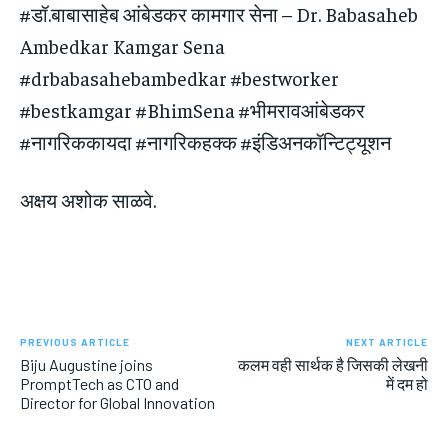
#डॉ.बाबासाहेब आंबेडकर कामगार सेना – Dr. Babasaheb
Ambedkar Kamgar Sena
#drbabasahebambedkar #bestworker
#bestkamgar #BhimSena #भीमरावआंबेडकर
#नागरिककायदा #नागरिकहक्क #इंडिअनकॉन्टिट्यूशन
अक्षय अशोक साळवे.
PREVIOUS ARTICLE
NEXT ARTICLE
Biju Augustine joins
कलम वही सार्थक है जिसकी लेखनी
PromptTech as CTO and
में दम हो
Director for Global Innovation